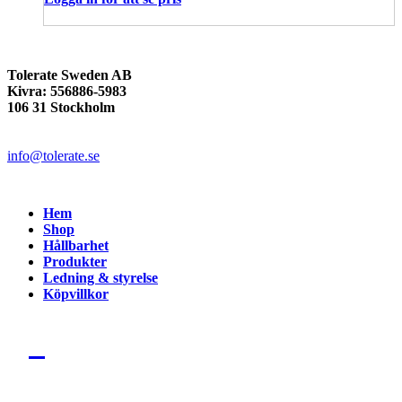
Tolerate Sweden AB
Kivra: 556886-5983
106 31 Stockholm
info@tolerate.se
Hem
Shop
Hållbarhet
Produkter
Ledning & styrelse
Köpvillkor