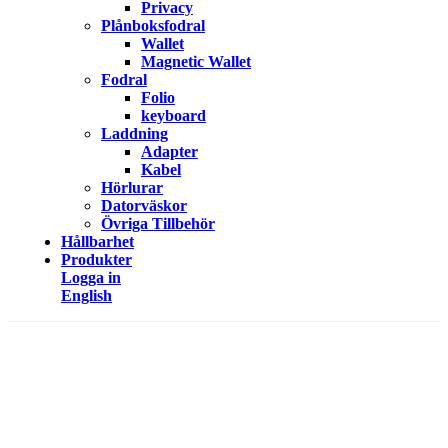
Privacy
Plånboksfodral
Wallet
Magnetic Wallet
Fodral
Folio
keyboard
Laddning
Adapter
Kabel
Hörlurar
Datorväskor
Övriga Tillbehör
Hållbarhet
Produkter
Logga in
English