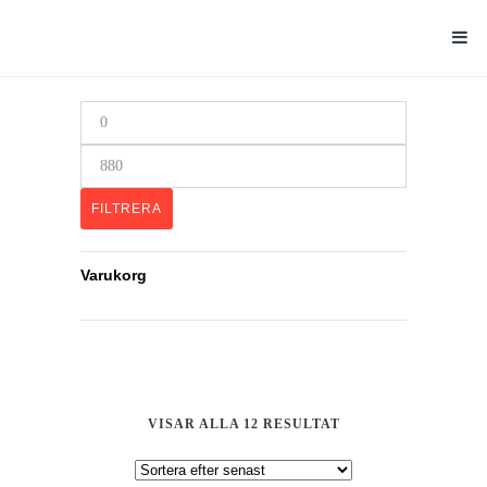
Min
pris
Max
pris
FILTRERA
Varukorg
SORTERA
VISAR ALLA 12 RESULTAT
EFTER