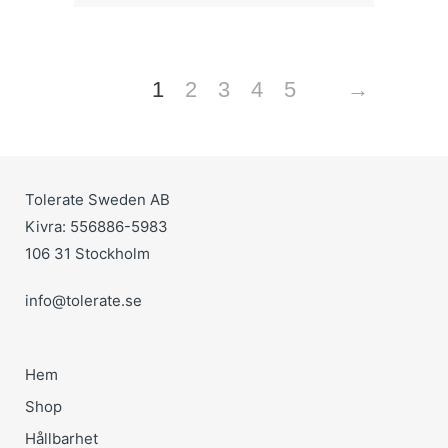
1
2
3
4
5
→
Tolerate Sweden AB
Kivra: 556886-5983
106 31 Stockholm
info@tolerate.se
Hem
Shop
Hållbarhet