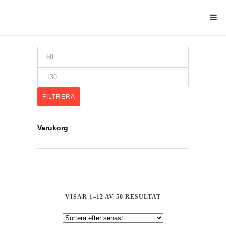
Min
pris
Max
pris
FILTRERA
Varukorg
SORTERA
VISAR 1–12 AV 50 RESULTAT
EFTER