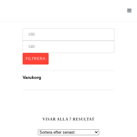
Min
pris
Max
pris
FILTRERA
Varukorg
SORTERA
VISAR ALLA 7 RESULTAT
EFTER