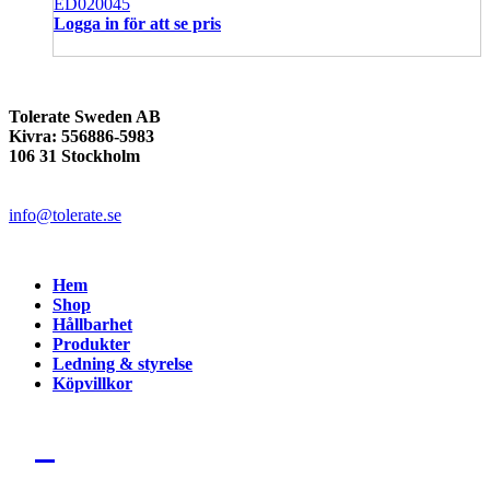
ED020045
Logga in för att se pris
Tolerate Sweden AB
Kivra: 556886-5983
106 31 Stockholm
info@tolerate.se
Hem
Shop
Hållbarhet
Produkter
Ledning & styrelse
Köpvillkor