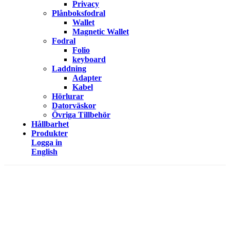
Privacy
Plånboksfodral
Wallet
Magnetic Wallet
Fodral
Folio
keyboard
Laddning
Adapter
Kabel
Hörlurar
Datorväskor
Övriga Tillbehör
Hållbarhet
Produkter
Logga in
English