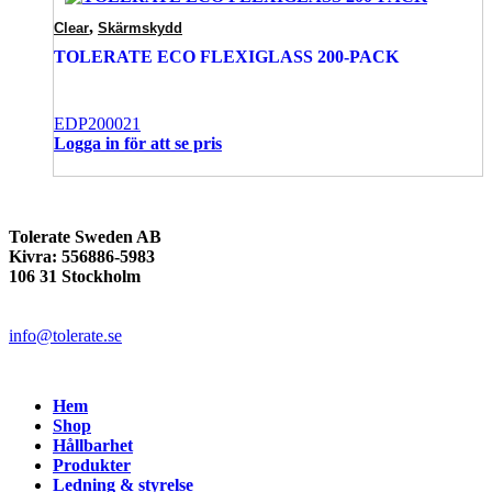
,
Clear
Skärmskydd
TOLERATE ECO FLEXIGLASS 200-PACK
EDP200021
Logga in för att se pris
Tolerate Sweden AB
Kivra: 556886-5983
106 31 Stockholm
info@tolerate.se
Hem
Shop
Hållbarhet
Produkter
Ledning & styrelse