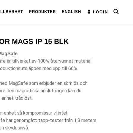
ÅLLBARHET
PRODUKTER
ENGLISH
LOGIN
R MAGS IP 15 BLK
 MagSafe
e är tillverkat av 100% återvunnet material
roduktionsutsläppen med upp till 66%.
 med MagSafe som erbjuder en sömlös och
are den magnetiska anslutningen kan du
 enhet trådlöst.
in enhet så kompromissar vi inte!
fe har genomgått tapp-tester från 1,8 meters
sen skyddsnivå.