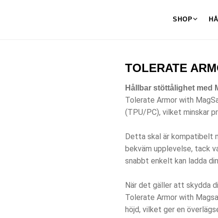
SHOP
H
TOLERATE ARMO
Hållbar stöttålighet med
Tolerate Armor with MagSaf
(TPU/PC), vilket minskar p
Detta skal är kompatibelt
bekväm upplevelse, tack v
snabbt enkelt kan ladda din
När det gäller att skydda d
Tolerate Armor with Magsa
höjd, vilket ger en överläg