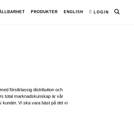
ÅLLBARHET
PRODUKTER
ENGLISH
LOGIN
ed förstklassig distribution och
 års total marknadskunskap är vår
s kunder. Vi ska vara bäst på det vi