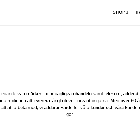
SHOP
H
VÅR HISTORIA
a ledande varumärken inom dagligvaruhandeln samt telekom, adderat m
r ambitionen att leverera långt utöver förväntningarna. Med över 60
lätt att arbeta med, vi adderar värde för våra kunder och våra kunder
gör.