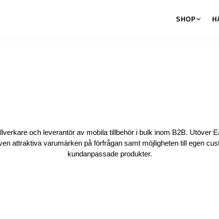
SHOP
H
TILLBEHÖR
llverkare och leverantör av mobila tillbehör i bulk inom B2B. Utöver E
ven attraktiva varumärken på förfrågan samt möjligheten till egen cu
kundanpassade produkter.