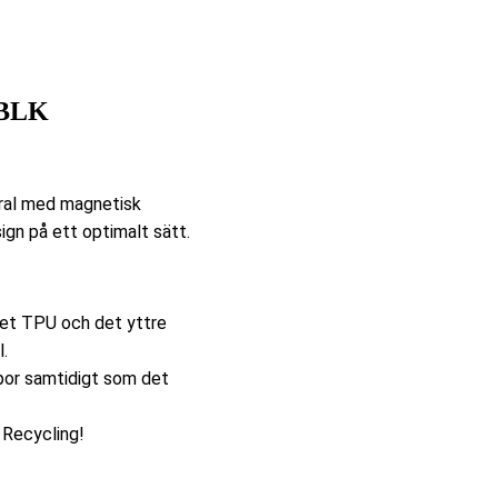
BLK
dral med magnetisk
ign på ett optimalt sätt.
net TPU och det yttre
l.
por samtidigt som det
 Recycling!