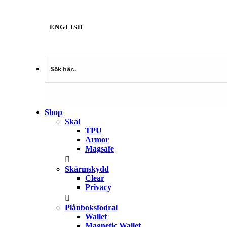
ENGLISH
Shop
Skal
TPU
Armor
Magsafe
Skärmskydd
Clear
Privacy
Plånboksfodral
Wallet
Magnetic Wallet