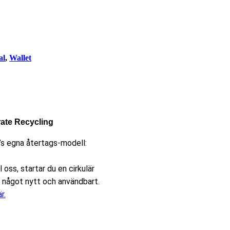
al
,
Wallet
rate Recycling
’s egna återtags-modell:
 oss, startar du en cirkulär
pa något nytt och användbart.
r.