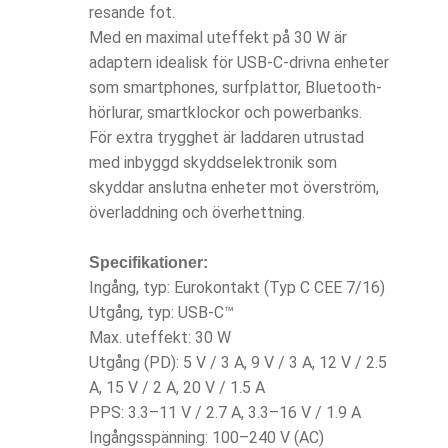
resande fot.
Med en maximal uteffekt på 30 W är
adaptern idealisk för USB-C-drivna enheter
som smartphones, surfplattor, Bluetooth-
hörlurar, smartklockor och powerbanks.
För extra trygghet är laddaren utrustad
med inbyggd skyddselektronik som
skyddar anslutna enheter mot överström,
överladdning och överhettning.
Specifikationer:
Ingång, typ: Eurokontakt (Typ C CEE 7/16)
Utgång, typ: USB-C™
Max. uteffekt: 30 W
Utgång (PD): 5 V / 3 A, 9 V / 3 A, 12 V / 2.5
A, 15 V / 2 A, 20 V / 1.5 A
PPS: 3.3–11 V / 2.7 A, 3.3–16 V / 1.9 A
Ingångsspänning: 100–240 V (AC)