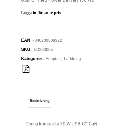
USB-C™ med Power Delivery (30 W).
Logga in för att se pris
EAN
‌‌‌‌7340209806922
SKU:
ED230005
Kategorier:
Adapter
,
Laddning
Beskrivning
Denna kompakta 30 W USB-C™ GaN-