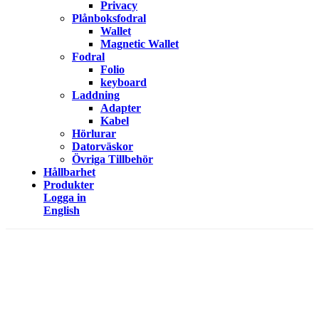
Privacy
Plånboksfodral
Wallet
Magnetic Wallet
Fodral
Folio
keyboard
Laddning
Adapter
Kabel
Hörlurar
Datorväskor
Övriga Tillbehör
Hållbarhet
Produkter
Logga in
English