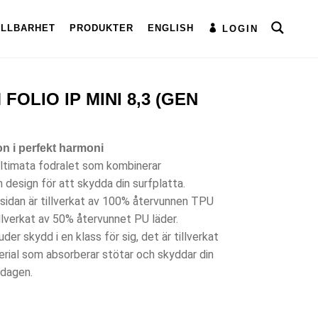
ÅLLBARHET
PRODUKTER
ENGLISH
LOGIN
FOLIO IP MINI 8,3 (GEN
on i perfekt harmoni
 ultimata fodralet som kombinerar
n design för att skydda din surfplatta.
sidan är tillverkat av 100% återvunnen TPU
illverkat av 50% återvunnet PU läder.
er skydd i en klass för sig, det är tillverkat
terial som absorberar stötar och skyddar din
rdagen.