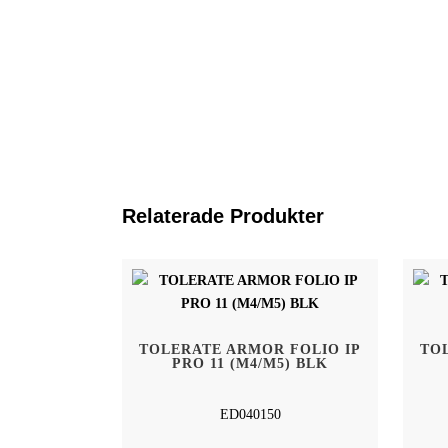
Relaterade Produkter
TOLERATE ARMOR FOLIO IP
TO
Hem
Tolerate Sweden AB
PRO 11 (M4/M5) BLK
Kivra: 556886-5983
Shop
106 31 Stockholm
ED040150
Hållbarhet