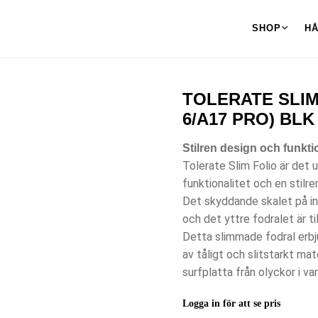
SHOP
H
TOLERATE SLIM 
6/A17 PRO) BLK
Stilren design och funkti
Tolerate Slim Folio är det
funktionalitet och en stilre
Det skyddande skalet på in
och det yttre fodralet är t
Detta slimmade fodral erbjud
av tåligt och slitstarkt ma
surfplatta från olyckor i va
Logga in för att se pris