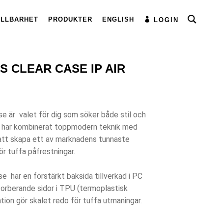
ÅLLBARHET
PRODUKTER
ENGLISH
LOGIN
 CLEAR CASE IP AIR
e är valet för dig som söker både stil och
 Vi har kombinerat toppmodern teknik med
att skapa ett av marknadens tunnaste
ör tuffa påfrestningar.
 har en förstärkt baksida tillverkad i PC
orberande sidor i TPU (termoplastisk
ion gör skalet redo för tuffa utmaningar.