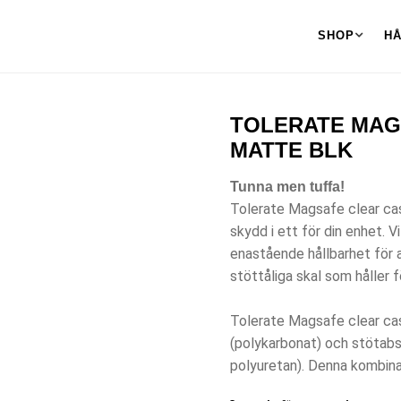
SHOP
H
TOLERATE MAGS
MATTE BLK
Tunna men tuffa!
Tolerate Magsafe clear cas
skydd i ett för din enhet.
enastående hållbarhet för 
stöttåliga skal som håller f
Tolerate Magsafe clear case
(polykarbonat) och stötabs
polyuretan). Denna kombinat