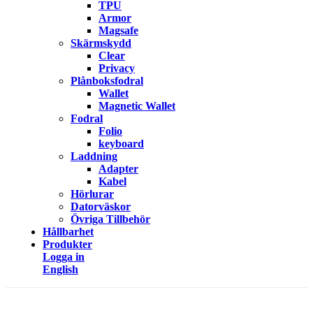
TPU
Armor
Magsafe
Skärmskydd
Clear
Privacy
Plånboksfodral
Wallet
Magnetic Wallet
Fodral
Folio
keyboard
Laddning
Adapter
Kabel
Hörlurar
Datorväskor
Övriga Tillbehör
Hållbarhet
Produkter
Logga in
English