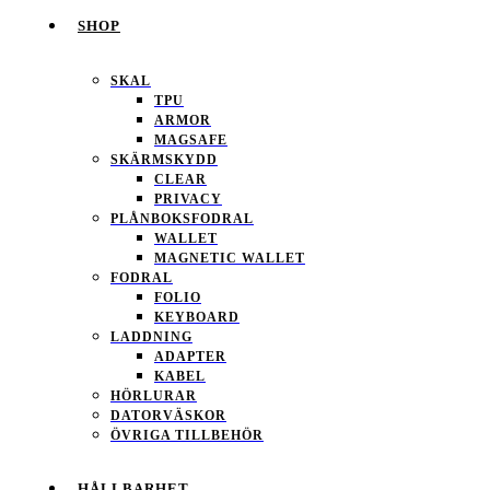
SHOP
SKAL
TPU
ARMOR
MAGSAFE
SKÄRMSKYDD
CLEAR
PRIVACY
PLÅNBOKSFODRAL
WALLET
MAGNETIC WALLET
FODRAL
FOLIO
KEYBOARD
LADDNING
ADAPTER
KABEL
HÖRLURAR
DATORVÄSKOR
ÖVRIGA TILLBEHÖR
HÅLLBARHET