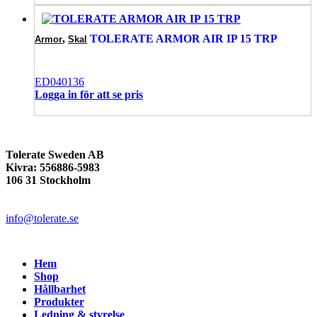
,
TOLERATE ARMOR AIR IP 15 TRP
Armor
Skal
ED040136
Logga in för att se pris
Tolerate Sweden AB
Kivra: 556886-5983
106 31 Stockholm
info@tolerate.se
Hem
Shop
Hållbarhet
Produkter
Ledning & styrelse