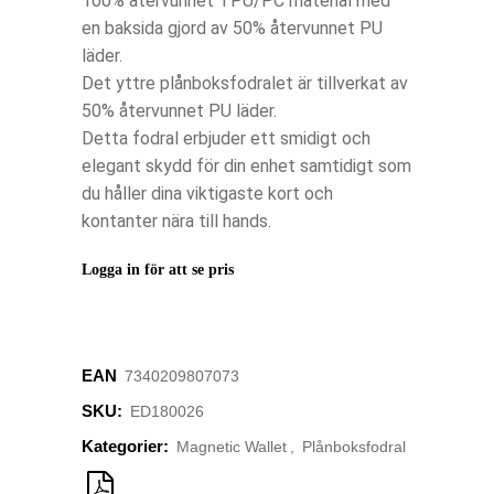
100% återvunnet TPU/PC material med
en baksida gjord av 50% återvunnet PU
läder.
Det yttre plånboksfodralet är tillverkat av
50% återvunnet PU läder.
Detta fodral erbjuder ett smidigt och
elegant skydd för din enhet samtidigt som
du håller dina viktigaste kort och
kontanter nära till hands.
Logga in för att se pris
EAN
‌‌‌‌‌‌7340209807073
SKU:
ED180026
Kategorier:
Magnetic Wallet
,
Plånboksfodral