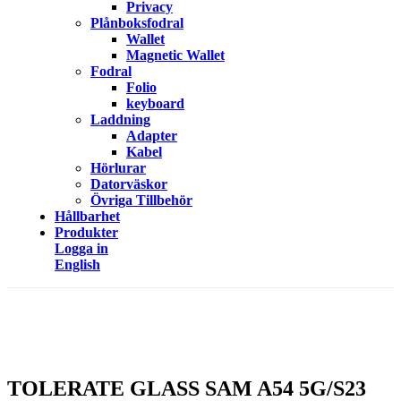
Privacy
Plånboksfodral
Wallet
Magnetic Wallet
Fodral
Folio
keyboard
Laddning
Adapter
Kabel
Hörlurar
Datorväskor
Övriga Tillbehör
Hållbarhet
Produkter
Logga in
English
TOLERATE GLASS SAM A54 5G/S23