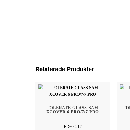
Relaterade Produkter
Hem
Tolerate Sweden AB
TOLERATE GLASS SAM
TO
Kivra: 556886-5983
XCOVER 6 PRO/7/7 PRO
Shop
106 31 Stockholm
Hållbarhet
ED600217