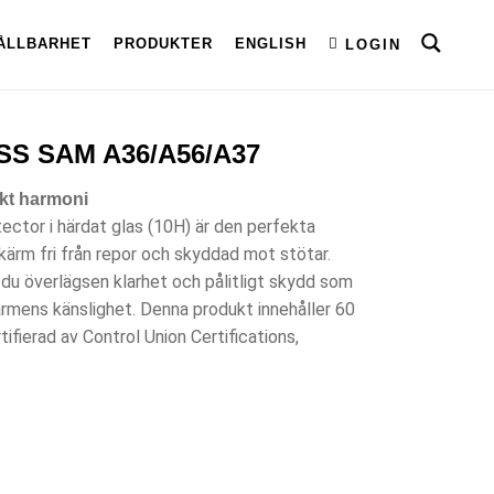
ÅLLBARHET
PRODUKTER
ENGLISH
LOGIN
S SAM A36/A56/A37
ekt harmoni
ector i härdat glas (10H) är den perfekta
skärm fri från repor och skyddad mot stötar.
u överlägsen klarhet och pålitligt skydd som
mens känslighet. Denna produkt innehåller 60
ifierad av Control Union Certifications,