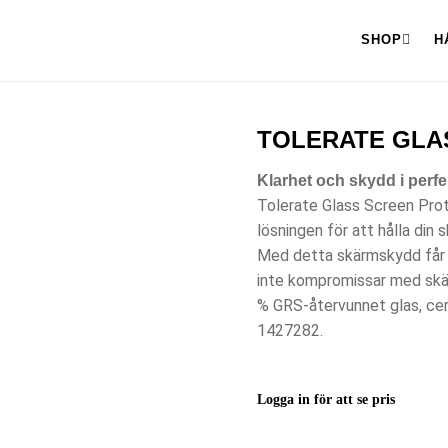
SHOP
H
TOLERATE GLAS
Klarhet och skydd i perf
Tolerate Glass Screen Prot
lösningen för att hålla din 
Med detta skärmskydd får d
inte kompromissar med skär
% GRS-återvunnet glas, cert
1427282.
Logga in för att se pris