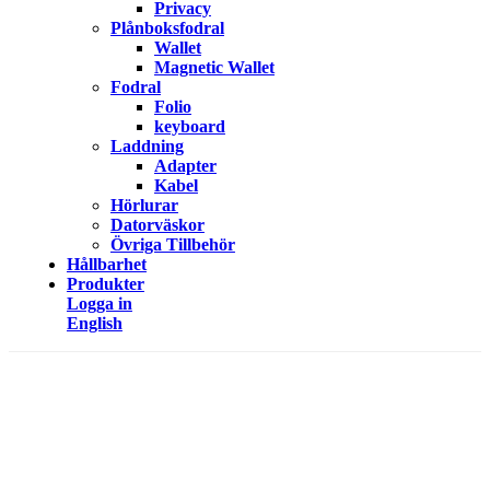
Privacy
Plånboksfodral
Wallet
Magnetic Wallet
Fodral
Folio
keyboard
Laddning
Adapter
Kabel
Hörlurar
Datorväskor
Övriga Tillbehör
Hållbarhet
Produkter
Logga in
English