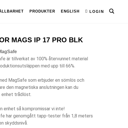
ÅLLBARHET
PRODUKTER
ENGLISH
LOGIN
R MAGS IP 17 PRO BLK
 MagSafe
e är tillverkat av 100% återvunnet material
roduktionsutsläppen med upp till 66%.
 med MagSafe som erbjuder en sömlös och
are den magnetiska anslutningen kan du
 enhet trådlöst.
in enhet så kompromissar vi inte!
fe har genomgått tapp-tester från 1,8 meters
sen skyddsnivå.