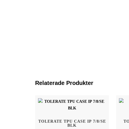
Relaterade Produkter
Hem
Tolerate Sweden AB
TOLERATE TPU CASE IP 7/8/SE
T
Kivra: 556886-5983
BLK
Shop