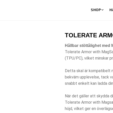
SHOP
H
TOLERATE ARMO
Hållbar stöttålighet med
Tolerate Armor with MagSaf
(TPU/PC), vilket minskar p
Detta skal är kompatibelt
bekväm upplevelse, tack v
snabbt enkelt kan ladda din
När det gäller att skydda d
Tolerate Armor with Magsa
höjd, vilket ger en överläg