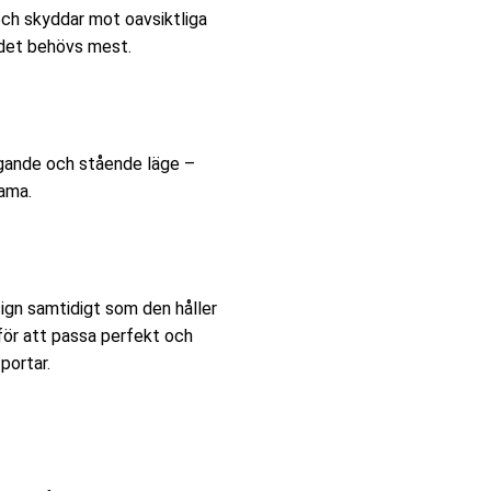
ch skyddar mot oavsiktliga
 det behövs mest.
iggande och stående läge –
eama.
ign samtidigt som den håller
för att passa perfekt och
portar.