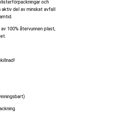
 blisterförpackningar och
 aktiv del av minskat avfall
amtid.
e av 100% återvunnen plast,
vet.
killnad!
inningsbart)
ackning