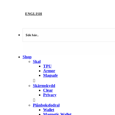
ENGLISH
Shop
Skal
TPU
Armor
Magsafe
Skärmskydd
Clear
Privacy
Plånboksfodral
Wallet
Magnetic Wallet