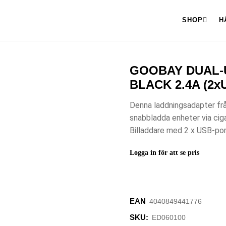
SHOP
H
GOOBAY DUAL-
BLACK 2.4A (2xU
Denna laddningsadapter fr
snabbladda enheter via cig
Billaddare med 2 x USB-por
Logga in för att se pris
EAN
4040849441776
SKU:
ED060100