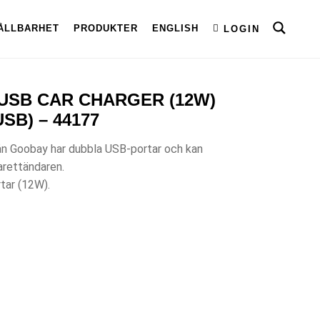
ÅLLBARHET
PRODUKTER
ENGLISH
LOGIN
USB CAR CHARGER (12W)
SB) – 44177
ån Goobay har dubbla USB-portar och kan
arettändaren.
tar (12W).